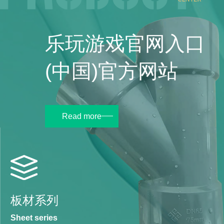
乐玩游戏官网入口
(中国)官方网站
Read more
板材系列
板材系列
Sheet series