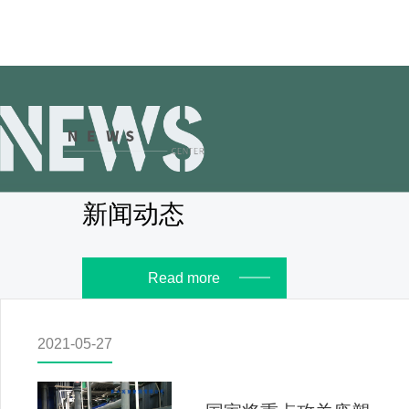
新闻动态
Read more
2021-05-27