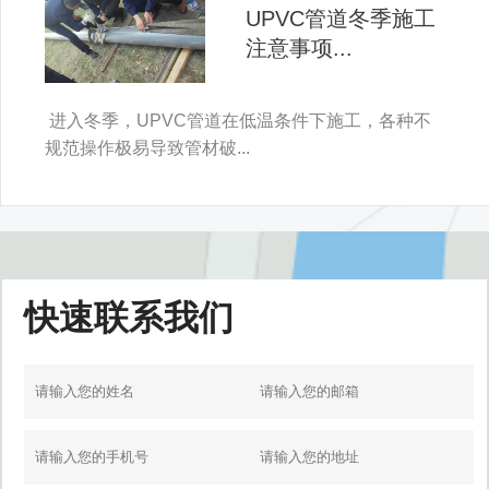
UPVC管道冬季施工
注意事项...
进入冬季，UPVC管道在低温条件下施工，各种不
规范操作极易导致管材破...
快速联系我们