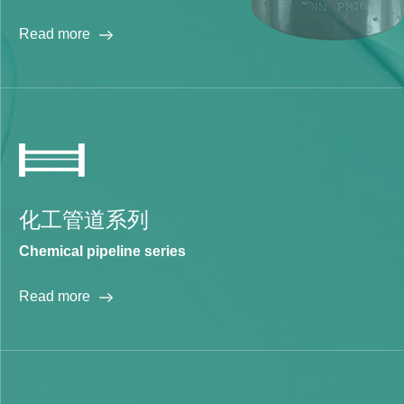
UPVC工业级板材
Read more
MPVC工业级板材
UPVC工业级透明板材
化工管道系列
化工管道系列
Chemical pipeline series
国标UPVC化工管
Read more
美标UPVC化工管