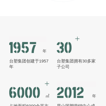
台塑集团创建于1957
台塑集团拥有30多家
年
子公司
占地面积6000余平方
昆山国塑营销中心成