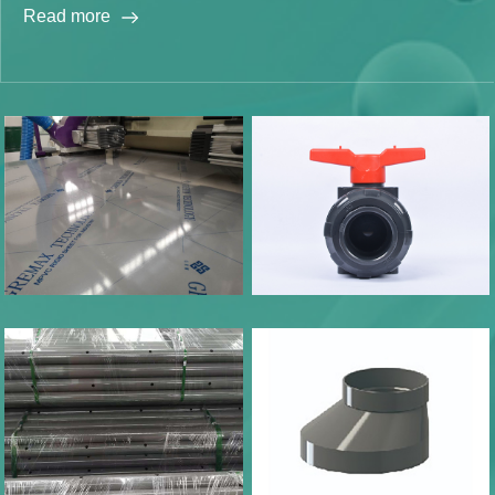
Read more
UPVC国标给水管件
UPVC通风管件