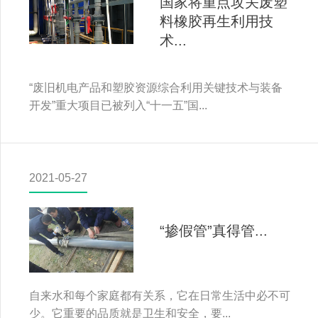
国家将重点攻关废塑
料橡胶再生利用技
术...
“废旧机电产品和塑胶资源综合利用关键技术与装备
开发”重大项目已被列入“十一五”国...
2021-05-27
“掺假管”真得管...
自来水和每个家庭都有关系，它在日常生活中必不可
少。它重要的品质就是卫生和安全，要...