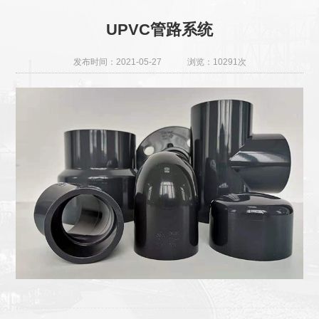
UPVC管路系统
发布时间：2021-05-27 浏览：10291次