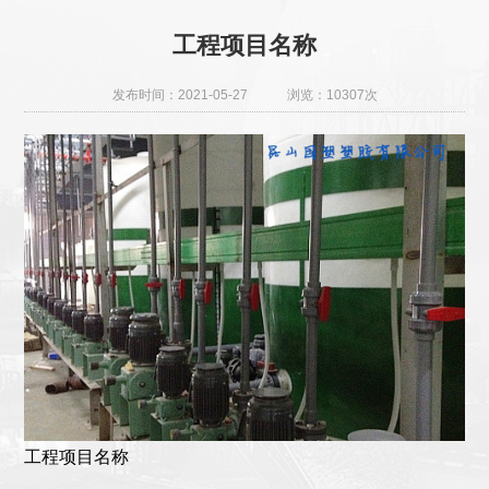
工程项目名称
发布时间：2021-05-27 浏览：10307次
工程项目名称